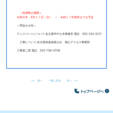
＜利用禁止期間＞
令和８年 8月１７日（月） ～ 令和１７年度末までを予定
＜問合わせ先＞
テニスコートについて:名古屋市中土木事務所 電話 052-242-5211
工事について:名古屋高速道路公社 都心アクセス事業部
工事第二課 電話 052-756-4708
<<
前へ
一覧に戻る
次へ
>>